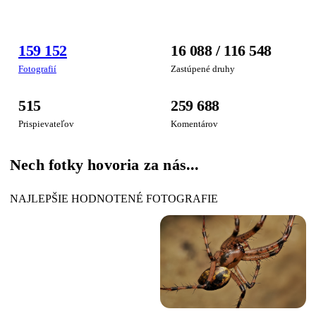
FOTOGRAFIA
159 152
16 088 / 116 548
TÝŽDŇA
Fotografií
Zastúpené druhy
515
259 688
Prispievateľov
Komentárov
Nech fotky hovoria za nás...
NAJLEPŠIE HODNOTENÉ FOTOGRAFIE