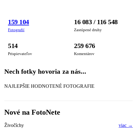
FOTOGRAFIA
159 104
16 083 / 116 548
TÝŽDŇA
Fotografií
Zastúpené druhy
514
259 676
Prispievateľov
Komentárov
Nech fotky hovoria za nás...
NAJLEPŠIE HODNOTENÉ FOTOGRAFIE
Nové na FotoNete
Živočíchy
viac →