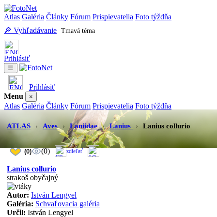
Atlas
Galéria
Články
Fórum
Prispievatelia
Foto týždňa
🔎 Vyhľadávanie
Tmavá téma
Prihlásiť
☰
Prihlásiť
Menu
×
Atlas
Galéria
Články
Fórum
Prispievatelia
Foto týždňa
Vyhľadávanie
Tmavá téma
ATLAS
›
Aves
›
Laniidae
›
Lanius
›
Lanius collurio
(0)
(0)
zdieľať
Lanius collurio
strakoš obyčajný
Autor:
István Lengyel
Galéria:
Schvaľovacia galéria
Určil:
István Lengyel