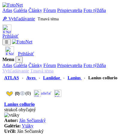
Atlas
Galéria
Články
Fórum
Prispievatelia
Foto týždňa
🔎 Vyhľadávanie
Tmavá téma
Prihlásiť
☰
Prihlásiť
Menu
×
Atlas
Galéria
Články
Fórum
Prispievatelia
Foto týždňa
Vyhľadávanie
Tmavá téma
ATLAS
›
Aves
›
Laniidae
›
Lanius
›
Lanius collurio
(0)
(0)
zdieľať
Lanius collurio
strakoš obyčajný
Autor:
Ján Sečianský
Galéria:
Vtáky
Určil:
Ján Sečianský