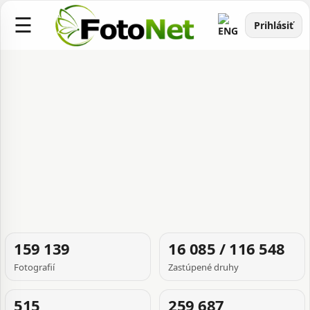
☰
Prihlásiť
FOTOGRAFIA
159 139
16 085 / 116 548
TÝŽDŇA
Fotografií
Zastúpené druhy
515
259 687