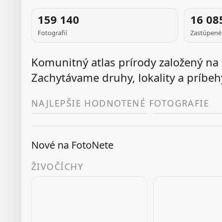
FOTOGRAFIA
159 140
16 08
J
Fotografií
Zastúpené
TÝŽDŇA
Komunitný atlas prírody založený na 
Zachytávame druhy, lokality a príbehy
NAJLEPŠIE HODNOTENÉ FOTOGRAFIE
Nové na FotoNete
ŽIVOČÍCHY