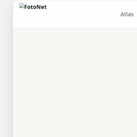
Atlas
um