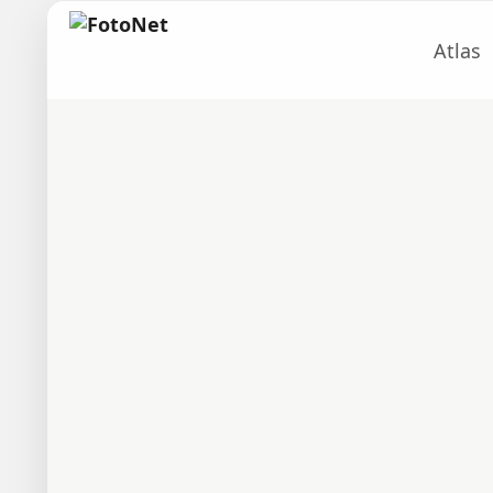
Atlas
um