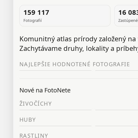
FOTOGRAFIA
159 117
16 08
J
Fotografií
Zastúpené
TÝŽDŇA
Komunitný atlas prírody založený na 
Zachytávame druhy, lokality a príbehy
NAJLEPŠIE HODNOTENÉ FOTOGRAFIE
Nové na FotoNete
ŽIVOČÍCHY
HUBY
RASTLINY