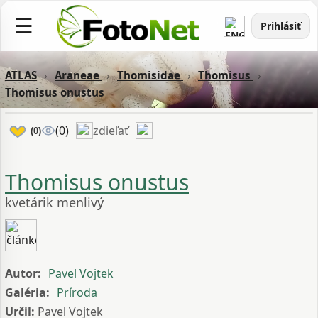
☰
Prihlásiť
ATLAS
›
Araneae
›
Thomisidae
›
Thomisus
›
Thomisus onustus
zdieľať
(0)
(0)
Thomisus onustus
kvetárik menlivý
Autor:
Pavel Vojtek
Galéria:
Príroda
Určil:
Pavel Vojtek