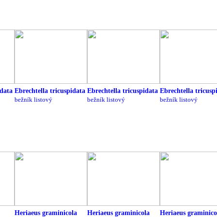
idata
Ebrechtella tricuspidata
Ebrechtella tricuspidata
Ebrechtella tricusp
bežník listový
bežník listový
bežník listový
Heriaeus graminicola
Heriaeus graminicola
Heriaeus graminico