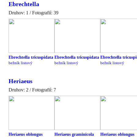
Ebrechtella
Druhov: 1 / Fotografií: 39
Ebrechtella tricuspidata
Ebrechtella tricuspidata
Ebrechtella tricusp
bežník listový
bežník listový
bežník listový
Heriaeus
Druhov: 2 / Fotografií: 7
Heriaeus oblongus
Heriaeus graminicola
Heriaeus oblongus