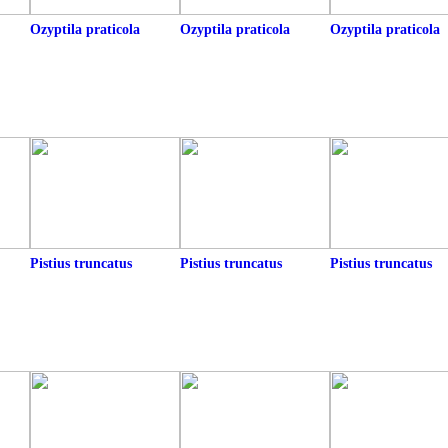
Ozyptila praticola
Ozyptila praticola
Ozyptila praticola
Pistius truncatus
Pistius truncatus
Pistius truncatus