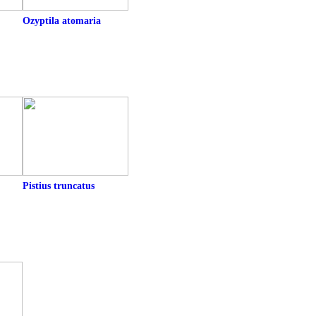
Ozyptila atomaria
Pistius truncatus