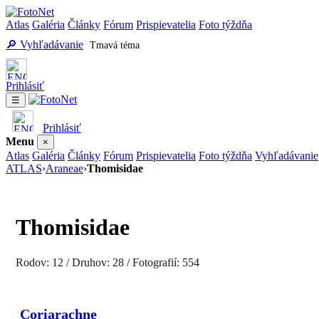
Atlas
Galéria
Články
Fórum
Prispievatelia
Foto týždňa
🔎 Vyhľadávanie
Tmavá téma
Prihlásiť
☰
Prihlásiť
Menu
×
Atlas
Galéria
Články
Fórum
Prispievatelia
Foto týždňa
Vyhľadávanie
ATLAS
›
Araneae
›
Thomisidae
Thomisidae
Rodov: 12 / Druhov: 28 / Fotografií: 554
Coriarachne