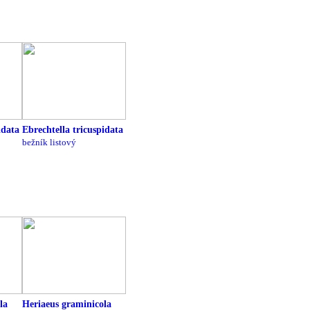
idata
Ebrechtella tricuspidata
bežník listový
la
Heriaeus graminicola