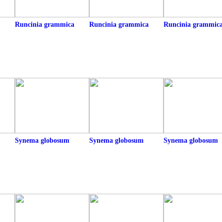
Runcinia grammica
Runcinia grammica
Runcinia grammic
Synema globosum
Synema globosum
Synema globosum