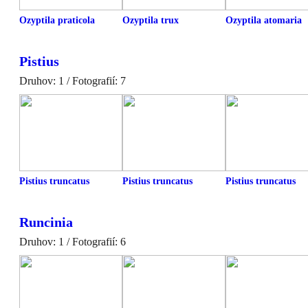
Ozyptila praticola
Ozyptila trux
Ozyptila atomaria
Pistius
Druhov: 1 / Fotografií: 7
Pistius truncatus
Pistius truncatus
Pistius truncatus
Runcinia
Druhov: 1 / Fotografií: 6