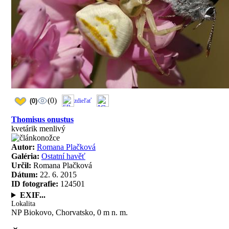
(0)
(0)
zdieľať
Thomisus onustus
kvetárik menlivý
Autor:
Romana Plačková
Galéria:
Ostatní havěť
Určil:
Romana Plačková
Dátum:
22. 6. 2015
ID fotografie:
124501
EXIF...
Lokalita
NP Biokovo, Chorvatsko, 0 m n. m.