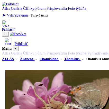
Atlas
Galéria
Články
Fórum
Prispievatelia
Foto týždňa
🔎 Vyhľadávanie
Tmavá téma
Prihlásiť
☰
Prihlásiť
Menu
×
Atlas
Galéria
Články
Fórum
Prispievatelia
Foto týždňa
Vyhľadávanie
ATLAS
›
Araneae
›
Thomisidae
›
Thomisus
›
Thomisus onus