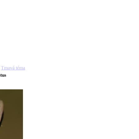
Tmavá téma
tus