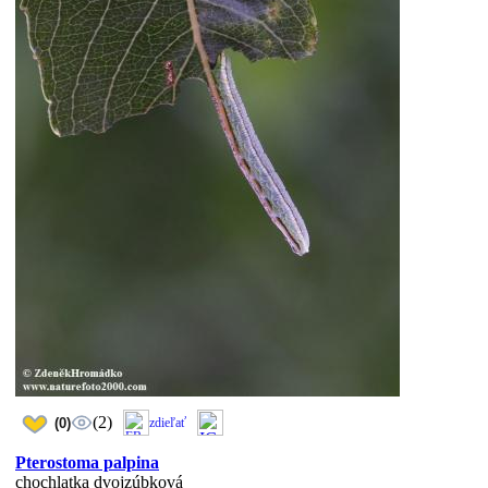
(2)
(0)
zdieľať
Pterostoma palpina
chochlatka dvojzúbková