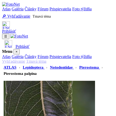
Atlas
Galéria
Články
Fórum
Prispievatelia
Foto týždňa
🔎 Vyhľadávanie
Tmavá téma
Prihlásiť
☰
Prihlásiť
Menu
×
Atlas
Galéria
Články
Fórum
Prispievatelia
Foto týždňa
Vyhľadávanie
Tmavá téma
ATLAS
›
Lepidoptera
›
Notodontidae
›
Pterostoma
›
Pterostoma palpina