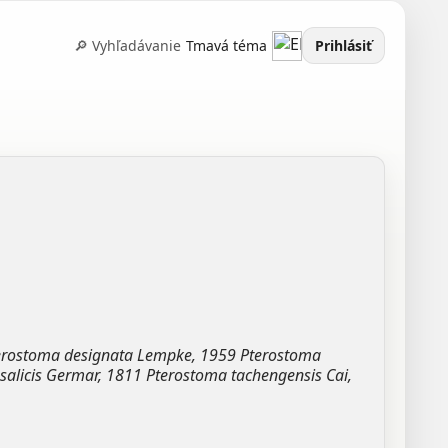
🔎 Vyhľadávanie
Tmavá téma
Prihlásiť
erostoma designata Lempke, 1959 Pterostoma
licis Germar, 1811 Pterostoma tachengensis Cai,