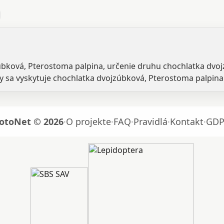
zúbková, Pterostoma palpina, určenie druhu chochlatka dvo
 sa vyskytuje chochlatka dvojzúbková, Pterostoma palpina
otoNet © 2026
·
O projekte
·
FAQ
·
Pravidlá
·
Kontakt
·
GDP