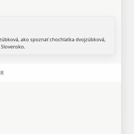
jzúbková, ako spoznať chochlatka dvojzúbková,
 Slovensko.
R