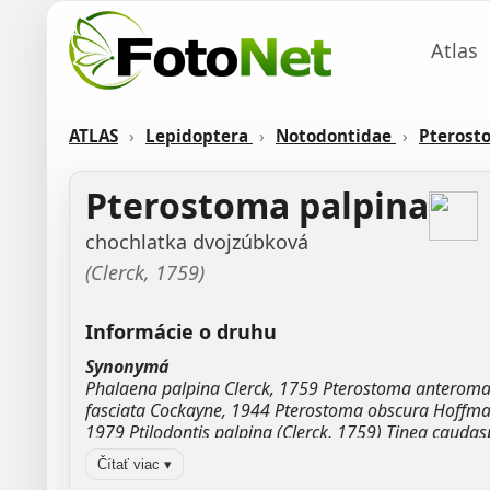
Atlas
ATLAS
›
Lepidoptera
›
Notodontidae
›
Pteros
Pterostoma palpina
chochlatka dvojzúbková
(Clerck, 1759)
Informácie o druhu
Synonymá
Phalaena palpina Clerck, 1759 Pterostoma anterom
fasciata Cockayne, 1944 Pterostoma obscura Hoffma
1979 Ptilodontis palpina (Clerck, 1759) Tinea cauda
Zdroj:
GBIF
Čítať viac ▾