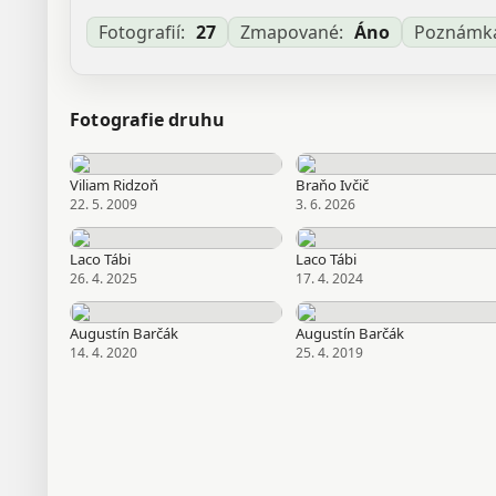
Aktualizované: Laco Tábi, 18.03.2026 19:39
Fotografií:
27
Zmapované:
Áno
Poznámk
Fotografie druhu
Viliam Ridzoň
Braňo Ivčič
22. 5. 2009
3. 6. 2026
Laco Tábi
Laco Tábi
26. 4. 2025
17. 4. 2024
Augustín Barčák
Augustín Barčák
14. 4. 2020
25. 4. 2019