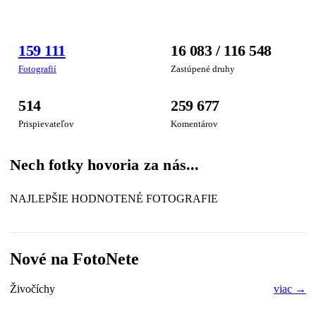
FOTOGRAFIA
159 111
16 083 / 116 548
TÝŽDŇA
Fotografií
Zastúpené druhy
514
259 677
Prispievateľov
Komentárov
Nech fotky hovoria za nás...
NAJLEPŠIE HODNOTENÉ FOTOGRAFIE
Nové na FotoNete
Živočíchy
viac →