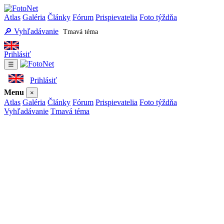
Atlas
Galéria
Články
Fórum
Prispievatelia
Foto týždňa
🔎 Vyhľadávanie
Tmavá téma
Prihlásiť
☰
Prihlásiť
Menu
×
Atlas
Galéria
Články
Fórum
Prispievatelia
Foto týždňa
Vyhľadávanie
Tmavá téma