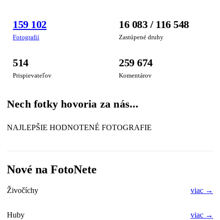
FOTOGRAFIA
159 102
16 083 / 116 548
TÝŽDŇA
Fotografií
Zastúpené druhy
514
259 674
Prispievateľov
Komentárov
Nech fotky hovoria za nás...
NAJLEPŠIE HODNOTENÉ FOTOGRAFIE
Nové na FotoNete
Živočíchy
viac →
Huby
viac →