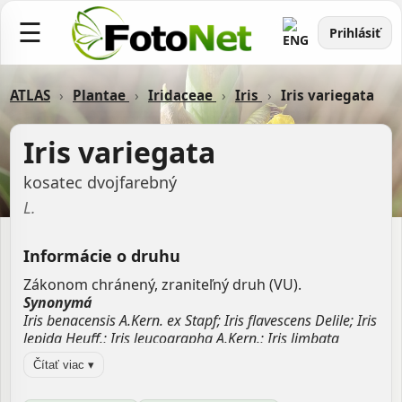
☰
Prihlásiť
ATLAS
›
Plantae
›
Iridaceae
›
Iris
›
Iris variegata
Iris variegata
kosatec dvojfarebný
L.
Informácie o druhu
Zákonom chránený, zraniteľný druh (VU).
Synonymá
Iris benacensis A.Kern. ex Stapf; Iris flavescens Delile; Iris
lepida Heuff.; Iris leucographa A.Kern.; Iris limbata
Besser ex Steud.; Iris mangaliae Prodán; Iris reginae
Čítať viac ▾
Horvat & M.D.Horvat; Iris rudskyi Horvat & M.D.Horvat