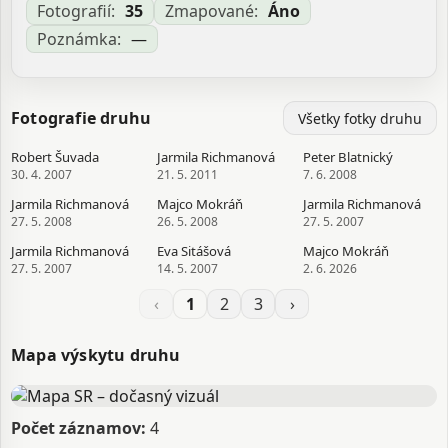
Zdroj:
-
Fotografií:
35
Zmapované:
Áno
Poznámka:
—
Aktualizované: —, 04.03.2026 21:08
Fotografie druhu
Všetky fotky druhu
Robert Šuvada
Jarmila Richmanová
Peter Blatnický
30. 4. 2007
21. 5. 2011
7. 6. 2008
Jarmila Richmanová
Majco Mokráň
Jarmila Richmanová
27. 5. 2008
26. 5. 2008
27. 5. 2007
Jarmila Richmanová
Eva Sitášová
Majco Mokráň
27. 5. 2007
14. 5. 2007
2. 6. 2026
‹
1
2
3
›
Mapa výskytu druhu
Počet záznamov:
4