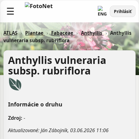
☰
Prihlásiť
ATLAS
›
Plantae
›
Fabaceae
›
Anthyllis
›
Anthyllis
vulneraria subsp. rubriflora
Anthyllis vulneraria
subsp. rubriflora
Informácie o druhu
Zdroj:
-
Aktualizované: Ján Zábojník, 03.06.2026 11:06