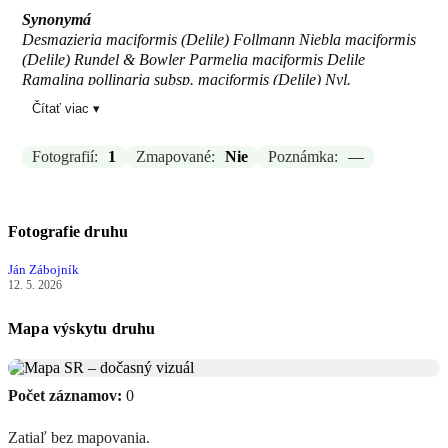
Synonymá
Desmazieria maciformis (Delile) Follmann Niebla maciformis
(Delile) Rundel & Bowler Parmelia maciformis Delile
Ramalina pollinaria subsp. maciformis (Delile) Nyl.
Čítať viac ▾
Zdroj:
IndexFungorum
Aktualizované: Braňo Ivčič, 13.05.2026 06:18
Fotografií:
1
Zmapované:
Nie
Poznámka:
—
Fotografie druhu
Ján Zábojník
12. 5. 2026
Mapa výskytu druhu
Počet záznamov:
0
Zatiaľ bez mapovania.