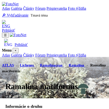
Atlas
Galéria
Články
Fórum
Prispievatelia
Foto týždňa
🔎 Vyhľadávanie
Tmavá téma
Prihlásiť
☰
Prihlásiť
Menu
×
Atlas
Galéria
Články
Fórum
Prispievatelia
Foto týždňa
Vyhľadávanie
Tmavá téma
ATLAS
›
Lichenes
›
Ramalinaceae
›
Ramalina
›
Ramalina
maciformis
Ramalina maciformis
(Delile) Bory
Informácie o druhu