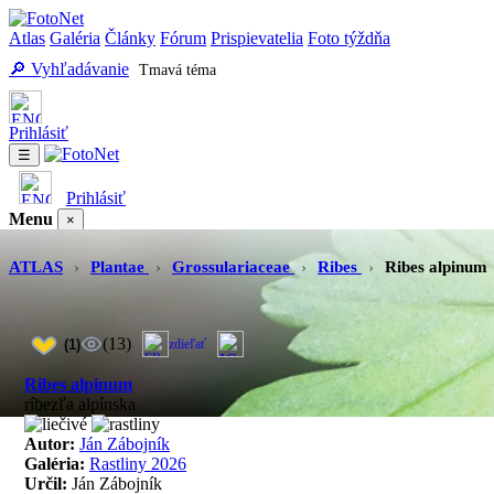
Atlas
Galéria
Články
Fórum
Prispievatelia
Foto týždňa
🔎 Vyhľadávanie
Tmavá téma
Prihlásiť
☰
Prihlásiť
Menu
×
Atlas
Galéria
Články
Fórum
Prispievatelia
Foto týždňa
Vyhľadávanie
ATLAS
›
Plantae
›
Grossulariaceae
›
Ribes
›
Ribes alpinum
(13)
(1)
zdieľať
Ribes alpinum
ríbezľa alpínska
Autor:
Ján Zábojník
Galéria:
Rastliny 2026
Určil:
Ján Zábojník