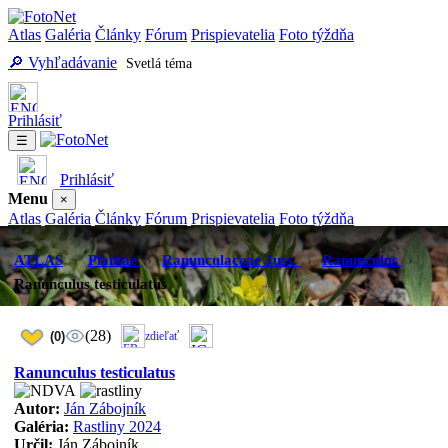
Atlas
Galéria
Články
Fórum
Prispievatelia
Foto týždňa
🔎 Vyhľadávanie
Svetlá téma
Prihlásiť
☰
Prihlásiť
Menu
×
Atlas
Galéria
Články
Fórum
Prispievatelia
Foto týždňa
Vyhľadávanie
Svetlá téma
ATLAS
›
Plantae
›
Ranunculaceae Juss.
›
Ranunculus
›
Ranunculus testiculatus
(28)
(0)
zdieľať
Ranunculus testiculatus
Autor:
Ján Zábojník
Galéria:
Rastliny 2024
Určil:
Ján Zábojník