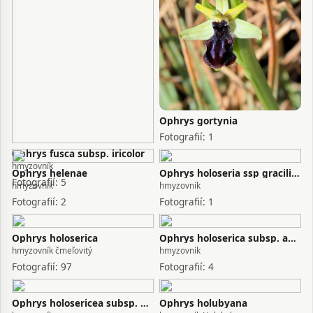
Ophrys gortynia
Fotografií: 1
Ophrys fusca subsp. iricolor
hmyzovník
Ophrys helenae
Ophrys holoseria ssp gracilis x Ophrys lacaitae
Fotografií: 5
hmyzovník
hmyzovník
Fotografií: 2
Fotografií: 1
Ophrys holoserica
Ophrys holoserica subsp. apulica
hmyzovník čmeľovitý
hmyzovník
Fotografií: 97
Fotografií: 4
Ophrys holosericea subsp. gracilis
Ophrys holubyana