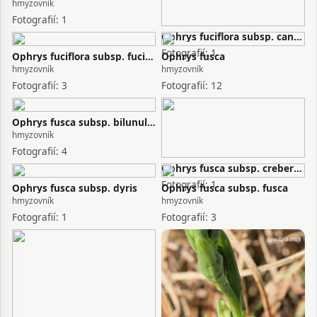
hmyzovník
Fotografií: 1
Ophrys fuciflora subsp. candica
Fotografií: 1
Ophrys fuciflora subsp. fuciflora
Ophrys fusca
hmyzovník
hmyzovník
Fotografií: 3
Fotografií: 12
Ophrys fusca subsp. bilunulata
hmyzovník
Fotografií: 4
Ophrys fusca subsp. creberrima
Fotografií: 1
Ophrys fusca subsp. dyris
Ophrys fusca subsp. fusca
hmyzovník
hmyzovník
Fotografií: 1
Fotografií: 3