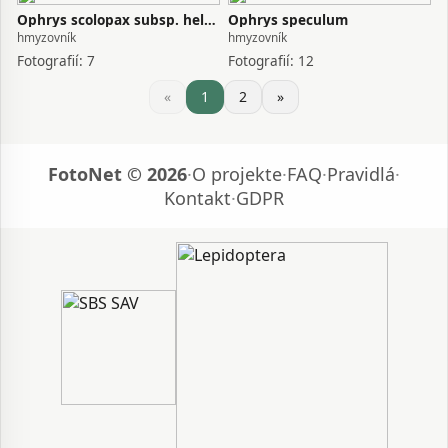
Ophrys scolopax subsp. heldreichii
Ophrys speculum
hmyzovník
hmyzovník
Fotografií: 7
Fotografií: 12
«
1
2
»
FotoNet © 2026
·
O projekte
·
FAQ
·
Pravidlá
·
Kontakt
·
GDPR