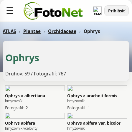
☰
Prihlásiť
ATLAS
›
Plantae
›
Orchidaceae
›
Ophrys
Ophrys
Druhov: 59 / Fotografií: 767
Ophrys × albertiana
Ophrys × arachnitiformis
hmyzovník
hmyzovník
Fotografií: 2
Fotografií: 1
Ophrys apifera
Ophrys apifera var. bicolor
hmyzovník včelovitý
hmyzovník