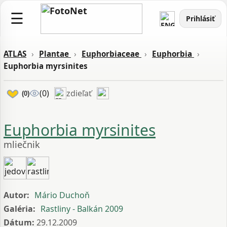
☰
Prihlásiť
ATLAS
›
Plantae
›
Euphorbiaceae
›
Euphorbia
›
Euphorbia myrsinites
zdieľať
(0)
(0)
Euphorbia myrsinites
mliečnik
Autor:
Mário Duchoň
Galéria:
Rastliny - Balkán 2009
Dátum:
29.12.2009