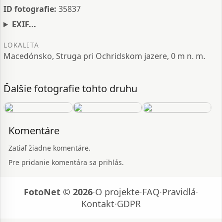
ID fotografie:
35837
EXIF...
LOKALITA
Macedónsko, Struga pri Ochridskom jazere, 0 m n. m.
Ďalšie fotografie tohto druhu
Komentáre
Zatiaľ žiadne komentáre.
Pre pridanie komentára sa prihlás.
FotoNet © 2026
·
O projekte
·
FAQ
·
Pravidlá
·
Kontakt
·
GDPR