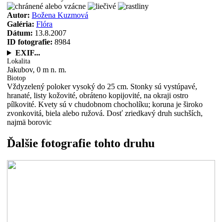
Autor:
Božena Kuzmová
Galéria:
Flóra
Dátum:
13.8.2007
ID fotografie:
8984
EXIF...
Lokalita
Jakubov, 0 m n. m.
Biotop
Vždyzelený poloker vysoký do 25 cm. Stonky sú vystúpavé,
hranaté, listy kožovité, obráteno kopijovité, na okraji ostro
pílkovité. Kvety sú v chudobnom chocholíku; koruna je široko
zvonkovitá, biela alebo ružová. Dosť zriedkavý druh suchších,
najmä borovic
Ďalšie fotografie tohto druhu