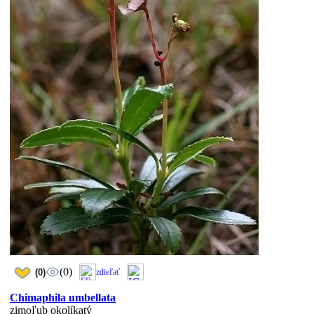
(0)
(0)
zdieľať
Chimaphila umbellata
zimoľub okolíkatý