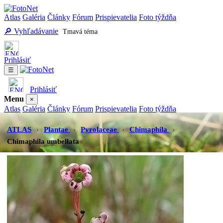
Atlas
Galéria
Články
Fórum
Prispievatelia
Foto týždňa
🔎 Vyhľadávanie
Tmavá téma
Prihlásiť
☰
Prihlásiť
Menu
×
Atlas
Galéria
Články
Fórum
Prispievatelia
Foto týždňa
Vyhľadávanie
Tmavá téma
ATLAS
›
Plantae
›
Pyrolaceae
›
Chimaphila
›
Chimaphila umbellata