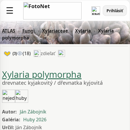
☰
Prihlásiť
ATLAS
›
Fungi
›
Xylariaceae
›
Xylaria
›
Xylaria
polymorpha
zdieľať
(18)
(3)
Xylaria polymorpha
drevnatec kyjakovitý / dřevnatka kyjovitá
Autor:
Ján Zábojník
Galéria:
Huby 2026
Určil:
Ján Zábojník