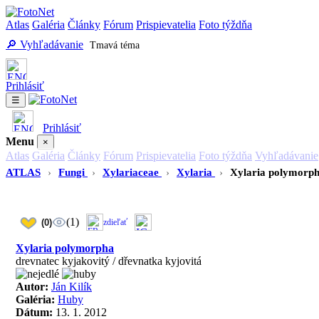
Atlas
Galéria
Články
Fórum
Prispievatelia
Foto týždňa
🔎 Vyhľadávanie
Tmavá téma
Prihlásiť
☰
Prihlásiť
Menu
×
Atlas
Galéria
Články
Fórum
Prispievatelia
Foto týždňa
Vyhľadávanie
ATLAS
›
Fungi
›
Xylariaceae
›
Xylaria
›
Xylaria polymorp
(1)
(0)
zdieľať
Xylaria polymorpha
drevnatec kyjakovitý / dřevnatka kyjovitá
Autor:
Ján Kilík
Galéria:
Huby
Dátum:
13. 1. 2012