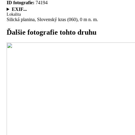
ID fotografie:
74194
EXIF...
Lokalita
Silická planina, Slovenský kras (060), 0 m n. m.
Ďalšie fotografie tohto druhu