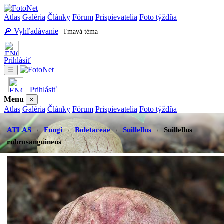
Atlas
Galéria
Články
Fórum
Prispievatelia
Foto týždňa
🔎 Vyhľadávanie
Tmavá téma
Prihlásiť
☰
Prihlásiť
Menu
×
Atlas
Galéria
Články
Fórum
Prispievatelia
Foto týždňa
Vyhľadávanie
Tmavá téma
ATLAS
›
Fungi
›
Boletaceae
›
Suillellus
›
Suillellus
rubrosanguineus