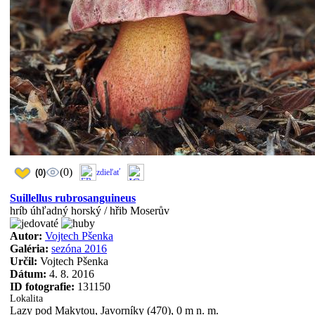
(0)
(0)
zdieľať
Suillellus rubrosanguineus
hríb úhľadný horský / hřib Moserův
Autor:
Vojtech Pšenka
Galéria:
sezóna 2016
Určil:
Vojtech Pšenka
Dátum:
4. 8. 2016
ID fotografie:
131150
Lokalita
Lazy pod Makytou, Javorníky (470), 0 m n. m.