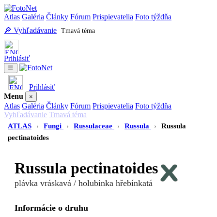
Atlas
Galéria
Články
Fórum
Prispievatelia
Foto týždňa
🔎 Vyhľadávanie
Tmavá téma
Prihlásiť
☰
Prihlásiť
Menu
×
Atlas
Galéria
Články
Fórum
Prispievatelia
Foto týždňa
Vyhľadávanie
Tmavá téma
ATLAS
›
Fungi
›
Russulaceae
›
Russula
›
Russula
pectinatoides
Russula pectinatoides
plávka vráskavá / holubinka hřebínkatá
Informácie o druhu