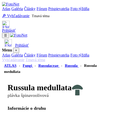
Atlas
Galéria
Články
Fórum
Prispievatelia
Foto týždňa
🔎 Vyhľadávanie
Tmavá téma
Prihlásiť
☰
Prihlásiť
Menu
×
Atlas
Galéria
Články
Fórum
Prispievatelia
Foto týždňa
Vyhľadávanie
Tmavá téma
ATLAS
›
Fungi
›
Russulaceae
›
Russula
›
Russula
medullata
Russula medullata
plávka špinavoolivová
Informácie o druhu