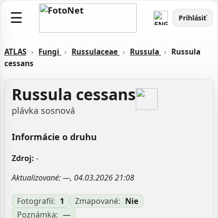
☰
Prihlásiť
ATLAS
›
Fungi
›
Russulaceae
›
Russula
›
Russula
cessans
Russula cessans
plávka sosnová
Informácie o druhu
Zdroj:
-
Aktualizované: —, 04.03.2026 21:08
Fotografií:
1
Zmapované:
Nie
Poznámka:
—