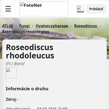
☰
Prihlásiť
ATLAS
›
Fungi
›
Hyaloscyphaceae
›
Roseodiscus
›
Roseodiscus rhodoleucus
Roseodiscus
rhodoleucus
(Fr.) Baral
Informácie o druhu
Zdroj:
-