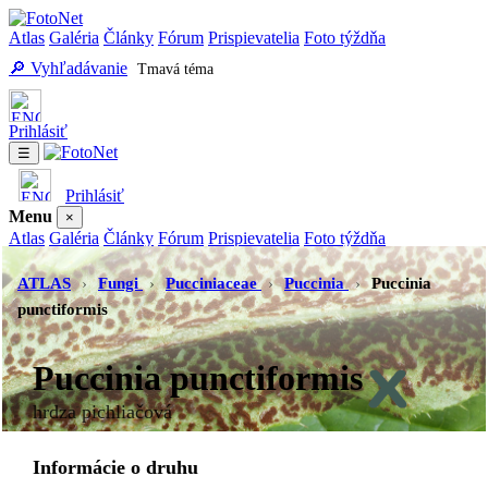
Atlas
Galéria
Články
Fórum
Prispievatelia
Foto týždňa
🔎 Vyhľadávanie
Tmavá téma
Prihlásiť
☰
Prihlásiť
Menu
×
Atlas
Galéria
Články
Fórum
Prispievatelia
Foto týždňa
Vyhľadávanie
Tmavá téma
ATLAS
›
Fungi
›
Pucciniaceae
›
Puccinia
›
Puccinia
punctiformis
Puccinia punctiformis
hrdza pichliačová
Informácie o druhu