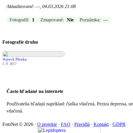
Aktualizované: —, 04.03.2026 21:08
Fotografií:
1
Zmapované:
Nie
Poznámka:
—
Fotografie druhu
Vojtech Pšenka
5. 9. 2017
Často hľadané na internete
Používatelia hľadajú napríklad: čiaška vtlačená, Peziza depressa, u
vtlačená.
FotoNet © 2026
·
O projekte
·
FAQ
·
Pravidlá
·
Kontakt
·
GDPR