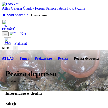
Atlas
Galéria
Články
Fórum
Prispievatelia
Foto týždňa
🔎 Vyhľadávanie
Tmavá téma
Prihlásiť
☰
Prihlásiť
Menu
×
Atlas
Galéria
Články
Fórum
Prispievatelia
Foto týždňa
Vyhľadávanie
ATLAS
›
Fungi
›
Pezizaceae
›
Peziza
›
Peziza depressa
Peziza depressa
čiaška vtlačená
Informácie o druhu
Zdroj:
-