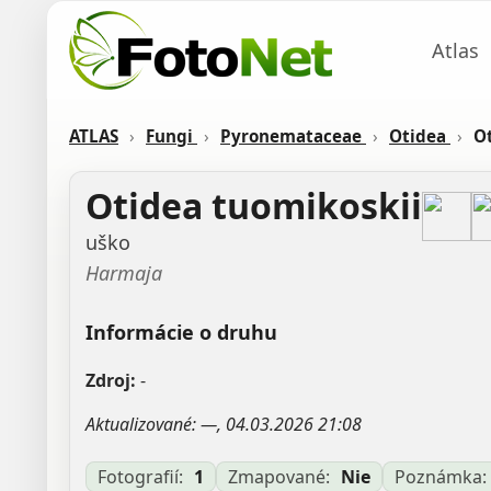
Atlas
ATLAS
›
Fungi
›
Pyronemataceae
›
Otidea
›
O
Otidea tuomikoskii
uško
Harmaja
Informácie o druhu
Zdroj:
-
Aktualizované: —, 04.03.2026 21:08
Fotografií:
1
Zmapované:
Nie
Poznámka: