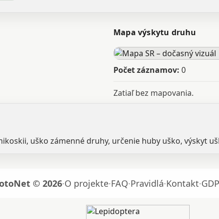
Mapa výskytu druhu
Počet záznamov:
0
Zatiaľ bez mapovania.
mikoskii, uško zámenné druhy, určenie huby uško, výskyt uš
otoNet © 2026
·
O projekte
·
FAQ
·
Pravidlá
·
Kontakt
·
GDP