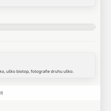
ko, uško biotop, fotografie druhu uško.
R