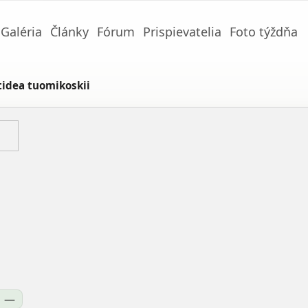
Galéria
Články
Fórum
Prispievatelia
Foto týždňa
tidea tuomikoskii
—