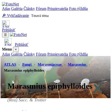
Atlas
Galéria
Články
Fórum
Prispievatelia
Foto týždňa
🔎 Vyhľadávanie
Tmavá téma
Prihlásiť
☰
Prihlásiť
Menu
×
Atlas
Galéria
Články
Fórum
Prispievatelia
Foto týždňa
Vyhľadávanie
Tmavá téma
ATLAS
›
Fungi
›
Marasmiaceae
›
Marasmius
›
Marasmius epiphylloides
Marasmius epiphylloides
tanečnica / špička břečťanová
(Rea) Sacc. & Trotter