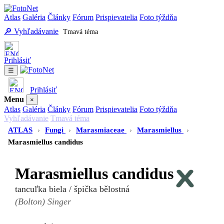
Atlas
Galéria
Články
Fórum
Prispievatelia
Foto týždňa
🔎 Vyhľadávanie
Tmavá téma
Prihlásiť
☰
Prihlásiť
Menu
×
Atlas
Galéria
Články
Fórum
Prispievatelia
Foto týždňa
Vyhľadávanie
Tmavá téma
ATLAS
›
Fungi
›
Marasmiaceae
›
Marasmiellus
›
Marasmiellus candidus
Marasmiellus candidus
tancuľka biela / špička bělostná
(Bolton) Singer