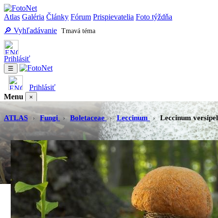
Atlas
Galéria
Články
Fórum
Prispievatelia
Foto týždňa
🔎 Vyhľadávanie
Tmavá téma
Prihlásiť
☰
Prihlásiť
Menu
×
Atlas
Galéria
Články
Fórum
Prispievatelia
Foto týždňa
Vyhľadávanie
ATLAS
›
Fungi
›
Boletaceae
›
Leccinum
›
Leccinum versipel