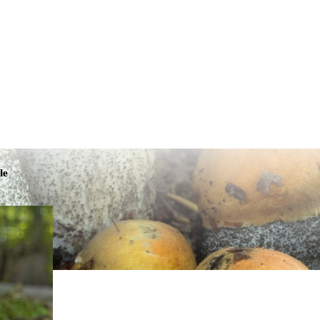
Tmavá téma
le