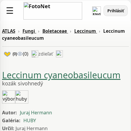
☰
Prihlásiť
ATLAS
›
Fungi
›
Boletaceae
›
Leccinum
›
Leccinum
cyaneobasileucum
zdieľať
(0)
(0)
Leccinum cyaneobasileucum
kozák sivohnedý
Autor:
Juraj Hermann
Galéria:
HUBY
Určil:
Juraj Hermann