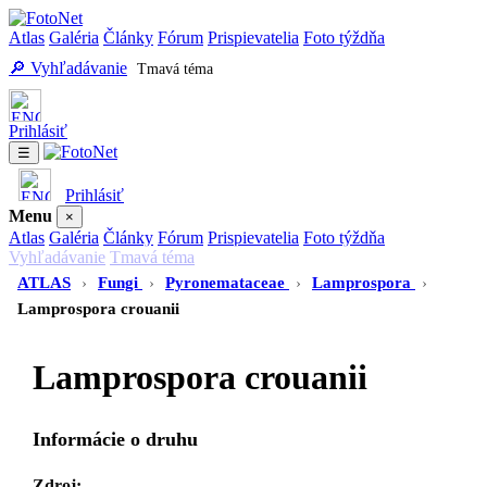
Atlas
Galéria
Články
Fórum
Prispievatelia
Foto týždňa
🔎 Vyhľadávanie
Tmavá téma
Prihlásiť
☰
Prihlásiť
Menu
×
Atlas
Galéria
Články
Fórum
Prispievatelia
Foto týždňa
Vyhľadávanie
Tmavá téma
ATLAS
›
Fungi
›
Pyronemataceae
›
Lamprospora
›
Lamprospora crouanii
Lamprospora crouanii
Informácie o druhu
Zdroj:
-