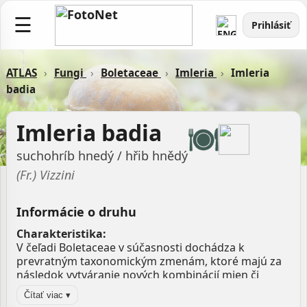
☰
Prihlásiť
ATLAS
›
Fungi
›
Boletaceae
›
Imleria
›
Imleria
badia
Imleria badia
suchohríb hnedý / hřib hnědý
(Fr.) Vizzini
Informácie o druhu
Charakteristika:
V čeľadi Boletaceae v súčasnosti dochádza k
prevratným taxonomickým zmenám, ktoré majú za
následok vytváranie nových kombinácií mien či
rodov. Takéto zmeny sa nevyhli ani mnohým druhom
Čítať viac ▾
hríbov -
Boletus
, kozákov -
Leccinum
či suchohríbov -