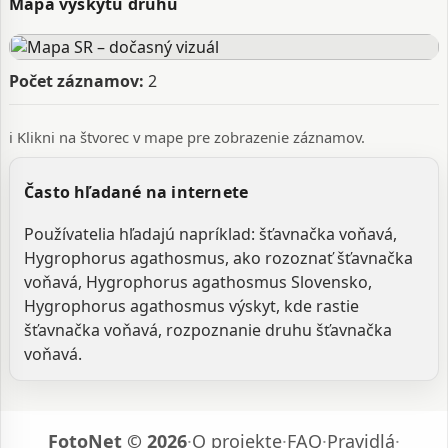
Mapa výskytu druhu
Počet záznamov:
2
ℹ️ Klikni na štvorec v mape pre zobrazenie záznamov.
Často hľadané na internete
Používatelia hľadajú napríklad: šťavnačka voňavá,
Hygrophorus agathosmus, ako rozoznať šťavnačka
voňavá, Hygrophorus agathosmus Slovensko,
Hygrophorus agathosmus výskyt, kde rastie
šťavnačka voňavá, rozpoznanie druhu šťavnačka
voňavá.
FotoNet © 2026
·
O projekte
·
FAQ
·
Pravidlá
·