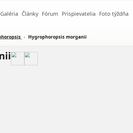
Galéria
Články
Fórum
Prispievatelia
Foto týždňa
phoropsis
›
Hygrophoropsis morganii
nii