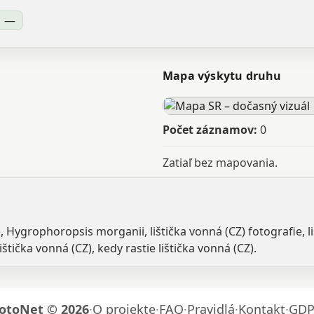
—
Mapa výskytu druhu
Počet záznamov:
0
Zatiaľ bez mapovania.
Z), Hygrophoropsis morganii, lištička vonná (CZ) fotografie,
tička vonná (CZ), kedy rastie lištička vonná (CZ).
otoNet © 2026
·
O projekte
·
FAQ
·
Pravidlá
·
Kontakt
·
GDP