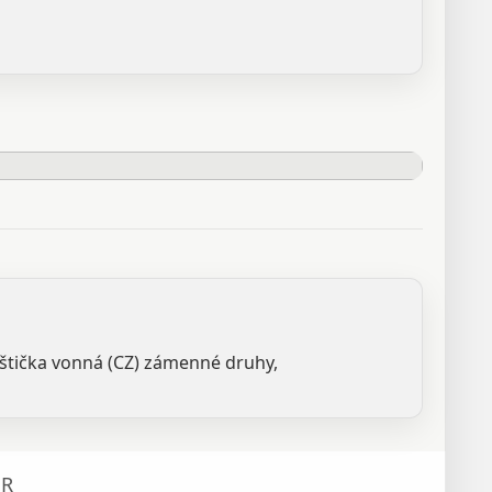
 lištička vonná (CZ) zámenné druhy,
R