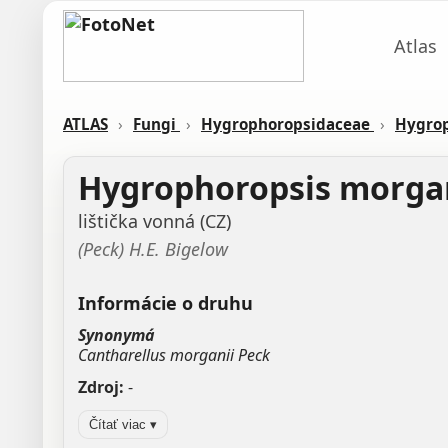
Atlas
ATLAS
›
Fungi
›
Hygrophoropsidaceae
›
Hygro
Hygrophoropsis morga
lištička vonná (CZ)
(Peck) H.E. Bigelow
Informácie o druhu
Synonymá
Cantharellus morganii Peck
Zdroj:
-
Aktualizované: —, 04.03.2026 21:08
Čítať viac ▾