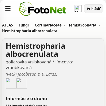
☰
Prihlásiť
ATLAS
›
Fungi
›
Cortinariaceae
›
Hemistropharia
›
Hemistropharia albocrenulata
Hemistropharia
albocrenulata
golierovka vrúbkovaná / límcovka
vroubkovaná
(Peck) Jacobsson & E. Larss.
Informácie o druhu