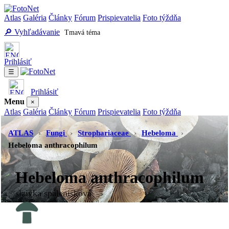
Atlas
Galéria
Články
Fórum
Prispievatelia
Foto týždňa
🔎 Vyhľadávanie
Tmavá téma
Prihlásiť
☰
Prihlásiť
Menu
×
Atlas
Galéria
Články
Fórum
Prispievatelia
Foto týždňa
Vyhľadávanie
Tmavá téma
ATLAS
›
Fungi
›
Strophariaceae
›
Hebeloma
›
Hebeloma anthracophilum
Hebeloma anthracophilum
slzivka spálenisková