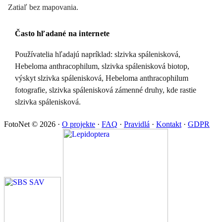
Zatiaľ bez mapovania.
Často hľadané na internete
Používatelia hľadajú napríklad: slzivka spálenisková,
Hebeloma anthracophilum, slzivka spálenisková biotop,
výskyt slzivka spálenisková, Hebeloma anthracophilum
fotografie, slzivka spálenisková zámenné druhy, kde rastie
slzivka spálenisková.
FotoNet © 2026
·
O projekte
·
FAQ
·
Pravidlá
·
Kontakt
·
GDPR