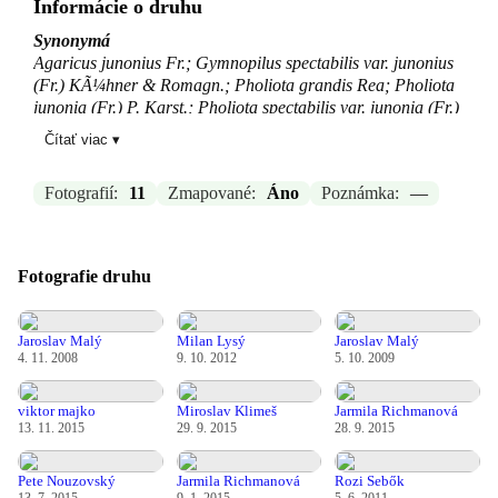
Informácie o druhu
Synonymá
Agaricus junonius Fr.; Gymnopilus spectabilis var. junonius
(Fr.) KÃ¼hner & Romagn.; Pholiota grandis Rea; Pholiota
junonia (Fr.) P. Karst.; Pholiota spectabilis var. junonia (Fr.)
J.E. Lange
Čítať viac ▾
Zdroj:
-
Fotografií:
11
Zmapované:
Áno
Poznámka:
—
Aktualizované: —, 04.03.2026 21:08
Fotografie druhu
Jaroslav Malý
Milan Lysý
Jaroslav Malý
4. 11. 2008
9. 10. 2012
5. 10. 2009
viktor majko
Miroslav Klimeš
Jarmila Richmanová
13. 11. 2015
29. 9. 2015
28. 9. 2015
Pete Nouzovský
Jarmila Richmanová
Rozi Sebők