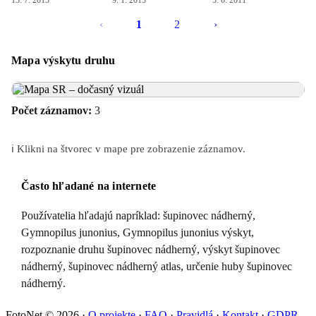
13. 7. 2015
9. 1. 2015
5. 6. 2011
‹
1
2
›
Mapa výskytu druhu
Počet záznamov:
3
ℹ️ Klikni na štvorec v mape pre zobrazenie záznamov.
Často hľadané na internete
Používatelia hľadajú napríklad: šupinovec nádherný,
Gymnopilus junonius, Gymnopilus junonius výskyt,
rozpoznanie druhu šupinovec nádherný, výskyt šupinovec
nádherný, šupinovec nádherný atlas, určenie huby šupinovec
nádherný.
FotoNet © 2026
·
O projekte
·
FAQ
·
Pravidlá
·
Kontakt
·
GDPR