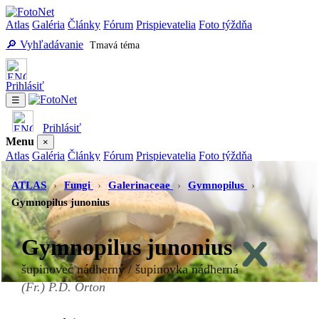
Atlas
Galéria
Články
Fórum
Prispievatelia
Foto týždňa
🔎 Vyhľadávanie
Tmavá téma
Prihlásiť
☰
Prihlásiť
Menu
×
Atlas
Galéria
Články
Fórum
Prispievatelia
Foto týždňa
Vyhľadávanie
Tmavá téma
ATLAS
›
Fungi
›
Galerinaceae
›
Gymnopilus
›
Gymnopilus junonius
Gymnopilus junonius
šupinovec nádherný / šupinovka nádherná
(Fr.) P.D. Orton