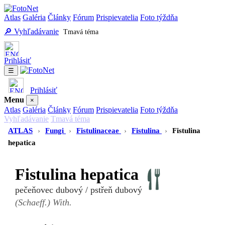
Atlas
Galéria
Články
Fórum
Prispievatelia
Foto týždňa
🔎 Vyhľadávanie
Tmavá téma
Prihlásiť
☰
Prihlásiť
Menu
×
Atlas
Galéria
Články
Fórum
Prispievatelia
Foto týždňa
Vyhľadávanie
Tmavá téma
ATLAS
›
Fungi
›
Fistulinaceae
›
Fistulina
›
Fistulina
hepatica
Fistulina hepatica
pečeňovec dubový / pstřeň dubový
(Schaeff.) With.