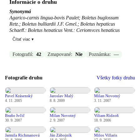
Informácie o druhu
Synonymá
Agarico-carnis lingua-bovis Paulet; Boletus buglossum
Retz.; Boletus bulliardii J.F. Gmel.; Boletus hepaticus
Schaeff.; Boletus hepaticus Vent.; Ceriomyces hepaticus
Sacc.; Confistulina hepatica (Sacc.) Stalpers; Fistulina
Čítať viac ▾
buglossum (Retz.) Pers.; Fistulina endoxantha Speg.;
Fistulina hepatica var. endoxantha (Speg.) J.E. Wright;
Fotografií:
42
Zmapované:
Nie
Poznámka:
—
Fistulina sarcoides St.-Amans; Hypodrys hepaticus (Schaeff.)
Pers.; Hypodrys hepaticus var. hepaticus (Schaeff.) Pers.;
Ptychogaster hepaticus (Sacc.) Lloyd
Fotografie druhu
Zdroj:
-
Všetky fotky druhu
Aktualizované: —, 04.03.2026 21:08
Pavel Krásenský
Jaroslav Malý
Milan Novotný
4. 11. 2005
8. 8. 2009
3. 11. 2007
Braňo Ivčič
Milan Novotný
Viliam Ridzoň
30. 9. 2007
2. 9. 2007
18. 9. 2006
Jarmila Richmanová
Ján Zábojník
Milos Villaris