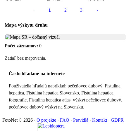
31. 8. 2006
18. 9. 2025
17. 9. 2025
‹
1
2
3
›
Mapa výskytu druhu
Počet záznamov:
0
Zatiaľ bez mapovania.
Často hľadané na internete
Používatelia hľadajú napríklad: pečeňovec dubový, Fistulina
hepatica, Fistulina hepatica Slovensko, Fistulina hepatica
fotografie, Fistulina hepatica atlas, výskyt pečeňovec dubový,
pečeňovec dubový výskyt na Slovensku.
FotoNet © 2026
·
O projekte
·
FAQ
·
Pravidlá
·
Kontakt
·
GDPR