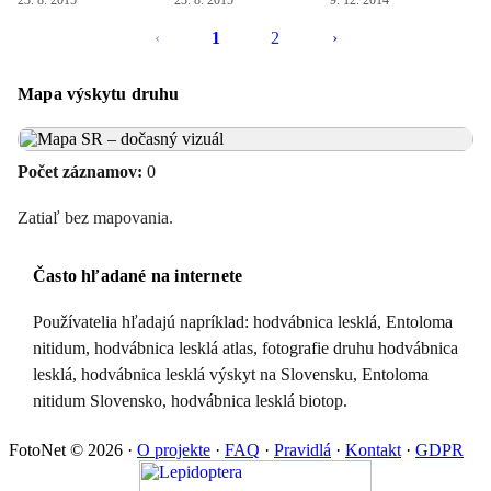
23. 8. 2015
23. 8. 2015
9. 12. 2014
‹
1
2
›
Mapa výskytu druhu
Počet záznamov:
0
Zatiaľ bez mapovania.
Často hľadané na internete
Používatelia hľadajú napríklad: hodvábnica lesklá, Entoloma
nitidum, hodvábnica lesklá atlas, fotografie druhu hodvábnica
lesklá, hodvábnica lesklá výskyt na Slovensku, Entoloma
nitidum Slovensko, hodvábnica lesklá biotop.
FotoNet © 2026
·
O projekte
·
FAQ
·
Pravidlá
·
Kontakt
·
GDPR