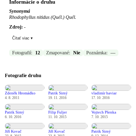
Informácie o druhu
Synonymá
Rhodophyllus nitidus (Quél.) Quél.
Zdroj:
-
Čítať viac ▾
Aktualizované: —, 04.03.2026 21:08
Fotografií:
12
Zmapované:
Nie
Poznámka:
—
Fotografie druhu
Zdeněk Hromádko
Patrik Sirný
vladimìr haviar
4. 8. 2011
19. 11. 2016
17. 10. 2016
Patrik Sirný
Filip Fuljer
Vojtech Pšenka
6. 10. 2016
11. 10. 2015
7. 10. 2015
Jiří Kovač
Jiří Kovač
Patrik Sirný