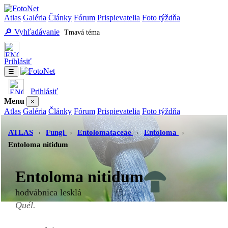
Atlas
Galéria
Články
Fórum
Prispievatelia
Foto týždňa
🔎 Vyhľadávanie
Tmavá téma
Prihlásiť
☰
Prihlásiť
Menu
×
Atlas
Galéria
Články
Fórum
Prispievatelia
Foto týždňa
Vyhľadávanie
Tmavá téma
ATLAS
›
Fungi
›
Entolomataceae
›
Entoloma
›
Entoloma nitidum
Entoloma nitidum
hodvábnica lesklá
Quél.