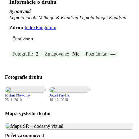
Informácie o druhu
Synonymá
Lepiota jacobi Vellinga & Knudsen Lepiota langei Knudsen
Zdroj:
IndexFungorum
Čítať viac ▾
Aktualizované: Braňo Ivčič, 18.03.2026 15:49
Fotografií:
2
Zmapované:
Nie
Poznámka:
—
Fotografie druhu
Milan Novotný
Jozef Pavlík
28. 1. 2010
10. 12. 2010
Mapa výskytu druhu
Počet záznamov:
0