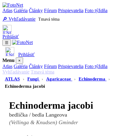
Atlas
Galéria
Články
Fórum
Prispievatelia
Foto týždňa
🔎 Vyhľadávanie
Tmavá téma
Prihlásiť
☰
Prihlásiť
Menu
×
Atlas
Galéria
Články
Fórum
Prispievatelia
Foto týždňa
Vyhľadávanie
Tmavá téma
ATLAS
›
Fungi
›
Agaricaceae
›
Echinoderma
›
Echinoderma jacobi
Echinoderma jacobi
bedlička / bedla Langeova
(Vellinga & Knudsen) Gminder