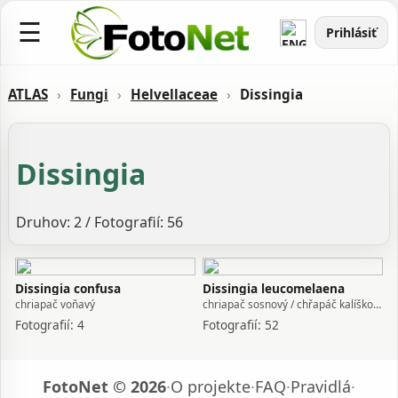
☰
Prihlásiť
ATLAS
›
Fungi
›
Helvellaceae
›
Dissingia
Dissingia
Druhov: 2 / Fotografií: 56
Dissingia confusa
Dissingia leucomelaena
chriapač voňavý
chriapač sosnový / chřapáč kalíškovitý
Fotografií: 4
Fotografií: 52
FotoNet © 2026
·
O projekte
·
FAQ
·
Pravidlá
·