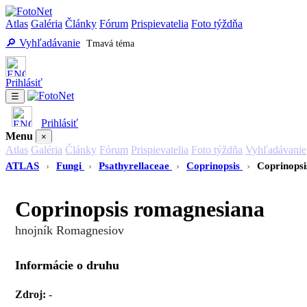
Atlas
Galéria
Články
Fórum
Prispievatelia
Foto týždňa
🔎 Vyhľadávanie
Tmavá téma
Prihlásiť
☰
Prihlásiť
Menu
×
Atlas
Galéria
Články
Fórum
Prispievatelia
Foto týždňa
Vyhľadávanie
ATLAS
›
Fungi
›
Psathyrellaceae
›
Coprinopsis
›
Coprinopsi
Coprinopsis romagnesiana
hnojník Romagnesiov
Informácie o druhu
Zdroj:
-