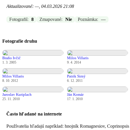
Aktualizované: —, 04.03.2026 21:08
Fotografií:
8
Zmapované:
Nie
Poznámka:
—
Fotografie druhu
Braňo Ivčič
Milos Villaris
1. 3. 2005
9. 4. 2014
Milos Villaris
Patrik Sirný
8. 10. 2012
6. 12. 2011
Jaroslav Kuriplach
Ján Komár
25. 11. 2010
17. 1. 2010
Často hľadané na internete
Používatelia hľadajú napríklad: hnojník Romagnesiov, Coprinopsi