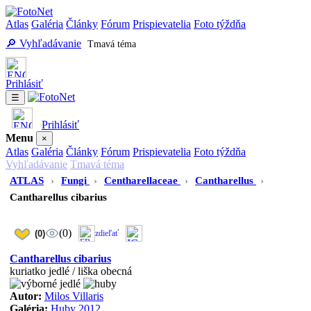
Atlas
Galéria
Články
Fórum
Prispievatelia
Foto týždňa
🔎 Vyhľadávanie
Tmavá téma
Prihlásiť
☰
Prihlásiť
Menu
×
Atlas
Galéria
Články
Fórum
Prispievatelia
Foto týždňa
Vyhľadávanie
Tmavá téma
ATLAS
›
Fungi
›
Centharellaceae
›
Cantharellus
›
Cantharellus cibarius
(0)
(0)
zdieľať
Cantharellus cibarius
kuriatko jedlé / liška obecná
Autor:
Milos Villaris
Galéria:
Huby 2012