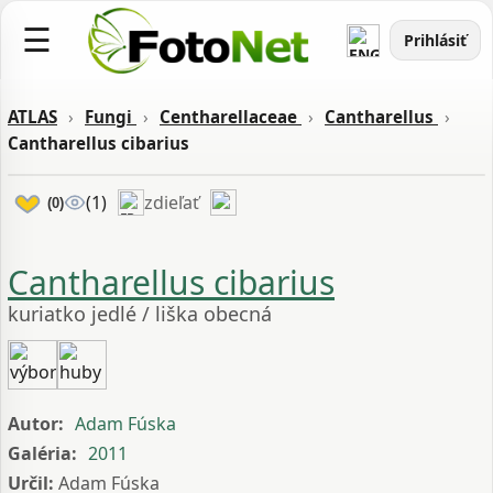
☰
Prihlásiť
ATLAS
›
Fungi
›
Centharellaceae
›
Cantharellus
›
Cantharellus cibarius
zdieľať
(1)
(0)
Cantharellus cibarius
kuriatko jedlé / liška obecná
Autor:
Adam Fúska
Galéria:
2011
Určil:
Adam Fúska