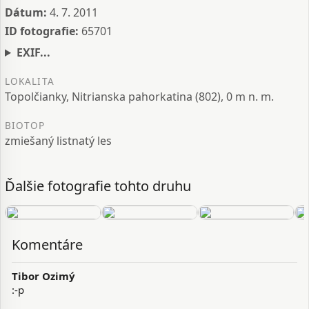
Dátum:
4. 7. 2011
ID fotografie:
65701
EXIF...
LOKALITA
Topolčianky, Nitrianska pahorkatina (802), 0 m n. m.
BIOTOP
zmiešaný listnatý les
Ďalšie fotografie tohto druhu
Komentáre
Tibor Ozimý
:-p